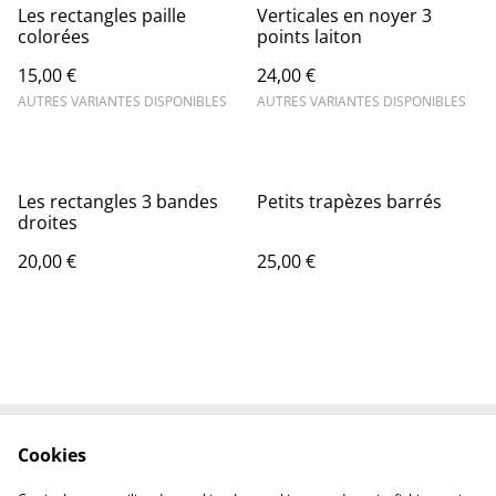
Les rectangles paille
Verticales en noyer 3
colorées
points laiton
15,00 €
24,00 €
AUTRES VARIANTES DISPONIBLES
AUTRES VARIANTES DISPONIBLES
Les rectangles 3 bandes
Petits trapèzes barrés
droites
20,00 €
25,00 €
Cookies
Contactez-nous
Conditions
Politique de
Politique de cookies