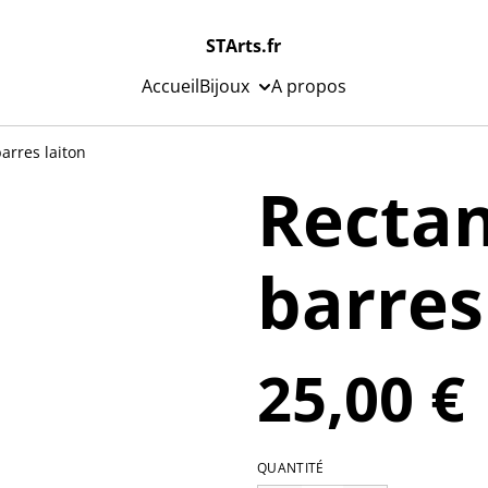
STArts.fr
Accueil
Bijoux
A propos
arres laiton
Rectan
barres
25,00 €
QUANTITÉ