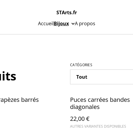
STArts.fr
Accueil
Bijoux
A propos
CATÉGORIES
its
trapèzes barrés
Puces carrées bandes
diagonales
22,00 €
AUTRES VARIANTES DISPONIBLES