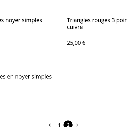
es noyer simples
Triangles rouges 3 poi
cuivre
25,00 €
les en noyer simples
s
1
2